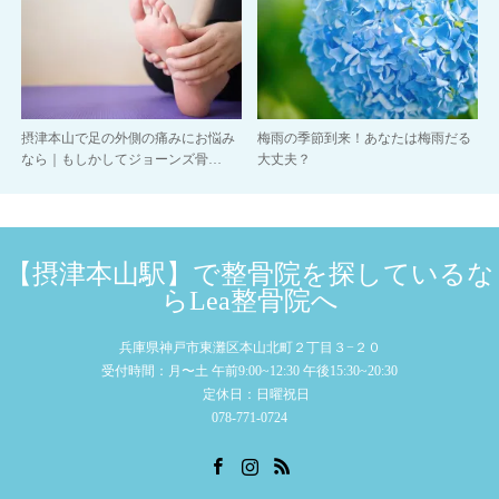
摂津本山で足の外側の痛みにお悩み
梅雨の季節到来！あなたは梅雨だる
なら｜もしかしてジョーンズ骨…
大丈夫？
【摂津本山駅】で整骨院を探しているな
らLea整骨院へ
兵庫県神戸市東灘区本山北町２丁目３−２０
受付時間：月〜土 午前9:00~12:30 午後15:30~20:30
定休日：日曜祝日
078-771-0724
Facebook
Instagram
RSS