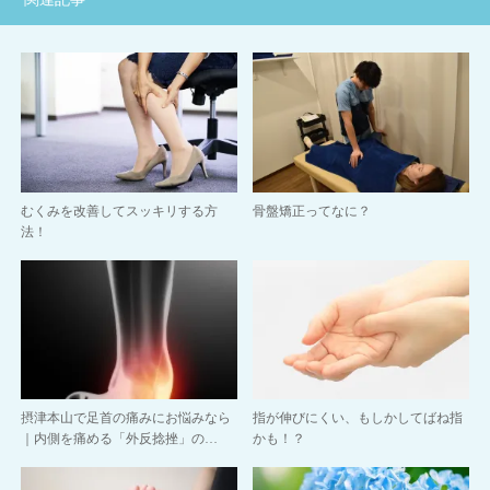
むくみを改善してスッキリする方
骨盤矯正ってなに？
法！
摂津本山で足首の痛みにお悩みなら
指が伸びにくい、もしかしてばね指
｜内側を痛める「外反捻挫」の…
かも！？