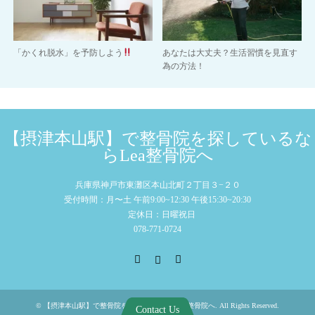
「かくれ脱水」を予防しよう
あなたは大丈夫？生活習慣を見直す
為の方法！
【摂津本山駅】で整骨院を探しているな
らLea整骨院へ
兵庫県神戸市東灘区本山北町２丁目３−２０
受付時間：月〜土 午前9:00~12:30 午後15:30~20:30
定休日：日曜祝日
078-771-0724
Facebook
Instagram
RSS
©
【摂津本山駅】で整骨院を探しているならLea整骨院へ
. All Rights Reserved.
Contact Us