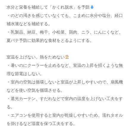
水分と栄養を補給して「かくれ脱水」を予防
・のどの渇きを感じていなくても、こまめに水分や塩分、経口
補水液などを補給する。
・乳製品、納豆、梅干、小松菜、鶏肉、ニラ、にんにくなど、
夏バテ予防に効果的な食材をとるようにする。
室温を上げない、熱をためない
・暑いのにクーラーを止めるなど、室温の上昇を招くような無
理な節電はしない。
・室内の空気は循環しないと室温が上昇しやすいので、扇風機
などを使い空気を循環させる。
・遮光カーテン、すだれなどで室内の温度を上げない工夫をす
る。
・エアコンを使用すると室内が乾燥しやすいため、濡れタオル
を掛けるなど湿度を保つ工夫をする。