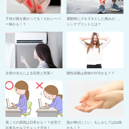
子供が踵を痛がってる！それシーバ
運動時にズキズキとした痛みが。。
ー病かも！？
シンクプリントとは？
冷房の冷えによる症状と対策！
慢性頭痛は身体のSOSかも？？
肩こりの原因は日常から！？自宅で
指が伸びにくい、もしかしてばね指
出来るセルフチェック方法！
かも！？